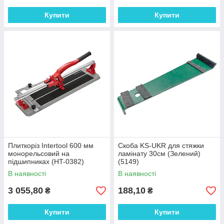
Купити
Купити
Плиткоріз Intertool 600 мм
Скоба KS-UKR для стяжки
монорельсовий на
ламінату 30см (Зелений)
підшипниках (HT-0382)
(5149)
В наявності
В наявності
3 055,80
188,10
₴
₴
Купити
Купити