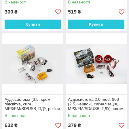
В наявності
В наявності
300
519
₴
₴
Купити
Купити
Аудіосистема (3.5, хром,
Аудіосистема 2.0 mod: 908
підсвітка, сигн.,
(2.5, червоні, сигналізація,
МР3/FM/SD/USB, ПДУ, роз'єм
МР3/FM/SD/USB, ПДУ, роз'єм
ППДУ 3K) BEST CHOICE
ППДУ 3K)
В наявності
В наявності
632
379
₴
₴