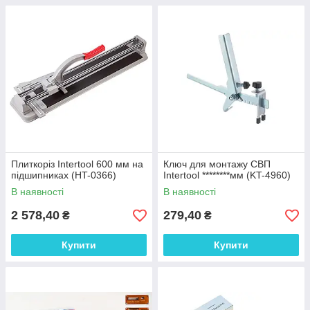
Плиткоріз Intertool 600 мм на
Ключ для монтажу СВП
підшипниках (HT-0366)
Intertool ********мм (KT-4960)
В наявності
В наявності
2 578,40
279,40
₴
₴
Купити
Купити