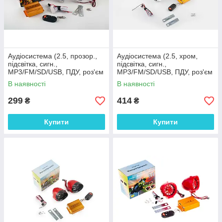
Аудіосистема (2.5, прозор.,
Аудіосистема (2.5, хром,
підсвітка, сигн.,
підсвітка, сигн.,
МР3/FM/SD/USB, ПДУ, роз'єм
МР3/FM/SD/USB, ПДУ, роз'єм
ППДУ 3K) BEST CHOICE
ППДУ 3K) BEST CHOICE
В наявності
В наявності
299
414
₴
₴
Купити
Купити