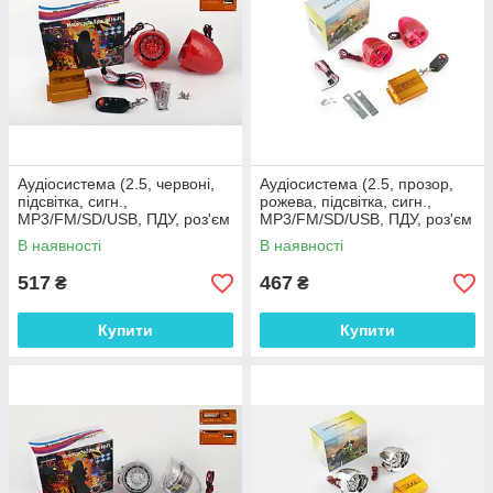
Аудіосистема (2.5, червоні,
Аудіосистема (2.5, прозор,
підсвітка, сигн.,
рожева, підсвітка, сигн.,
МР3/FM/SD/USB, ПДУ, роз'єм
МР3/FM/SD/USB, ПДУ, роз'єм
ППДУ 3K) BEST CHOICE
ППДУ 3K) BEST CHOICE
В наявності
В наявності
#000002)
517
467
₴
₴
Купити
Купити