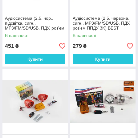
Аудіосистема (2.5, чор.,
Аудіосистема (2.5, червона,
підсвітка, сигн.,
сигн., МР3/FM/SD/USB, ПДУ,
МР3/FM/SD/USB, ПДУ, роз'єм
роз'єм ППДУ 3K) BEST
ППДУ 3K) BEST CHOICE
CHOICE
В наявності
В наявності
451
279
₴
₴
Купити
Купити