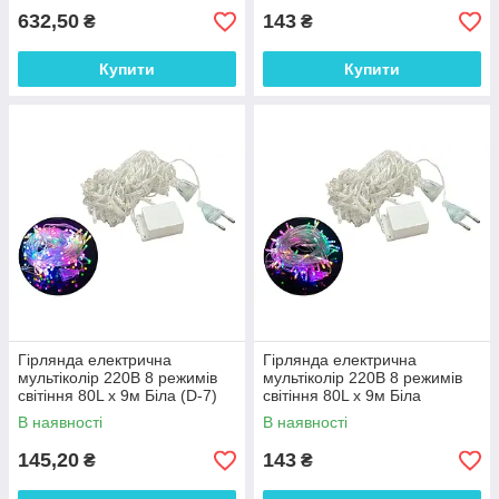
632,50
143
₴
₴
Купити
Купити
Гірлянда електрична
Гірлянда електрична
мультіколір 220В 8 режимів
мультіколір 220В 8 режимів
світіння 80L х 9м Біла (D-7)
світіння 80L х 9м Біла
(116345 (D-7))
(116354 (D-12))
В наявності
В наявності
145,20
143
₴
₴