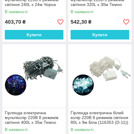
світіння 240L х 24м Чорна
світіння 320L х 30м Темно
(116360 (D-16))
зелена (116361 (D-17))
В наявності
В наявності
403,70
542,30
₴
₴
Купити
Купити
Гірлянда електрична
Гірлянда електрична білий
мультіколір 220В 8 режимів
колір 220В 8 режимів світіння
світіння 400L х 35м Темно
80L х 9м Біла (116353 (D-11))
зелена (116362 (D-18))
В наявності
В наявності