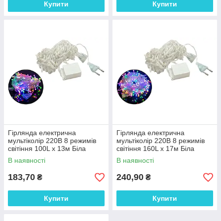
Купити
Купити
Гірлянда електрична
Гірлянда електрична
мультіколір 220В 8 режимів
мультіколір 220В 8 режимів
світіння 100L х 13м Біла
світіння 160L х 17м Біла
(116347 (D-8))
(116348 (D-9))
В наявності
В наявності
183,70
240,90
₴
₴
Купити
Купити