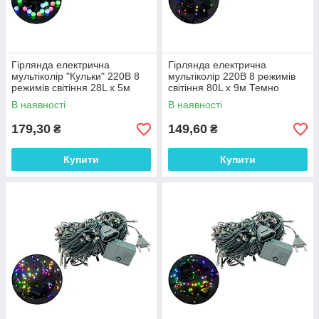
Гірлянда електрична
Гірлянда електрична
мультіколір "Кульки" 220В 8
мультіколір 220В 8 режимів
режимів світіння 28L х 5м
світіння 80L х 9м Темно
Чорна (87335 (D-25))
зелена (116355 (D-13))
В наявності
В наявності
179,30
149,60
₴
₴
Купити
Купити