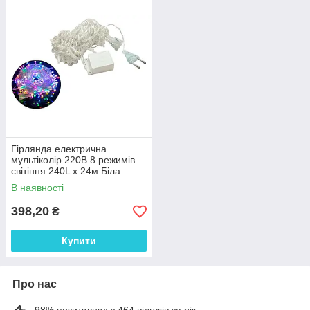
Гірлянда електрична
мультіколір 220В 8 режимів
світіння 240L х 24м Біла
(116349 (D-10))
В наявності
398,20
₴
Купити
Про нас